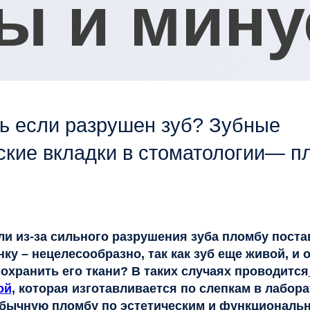
сли разрушен зуб? Зубные
 вкладки в стоматологии— плюсы и
-за сильного разрушения зуба пломбу поставить уже
нецелесообразно, так как зуб еще живой, и очень важно
ть его ткани? В таких случаях проводится
реставраци
оторая изготавливается по слепкам в лаборатории и
ю пломбу по эстетическим и функциональным
одробнее обо всех преимуществах и особенностях зуб
гии читайте в нашей статье.
ладка?