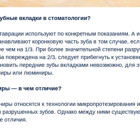
ли люминиры.
 в чем отличие?
относятся к технологии микропротезирования и служат для
ушенных зубов. Однако между ними существуют
чия.
Виниры
я реконструкции
Применяются для
 зубной
восстановления внешней стен
зубных рядов
я на жевательные
Фиксируются в зоне улыбки
Предназначены только для
ественную форму
эстетической реставрации
ые возможности
Создаются из керамики, оксид
циркония и композитных