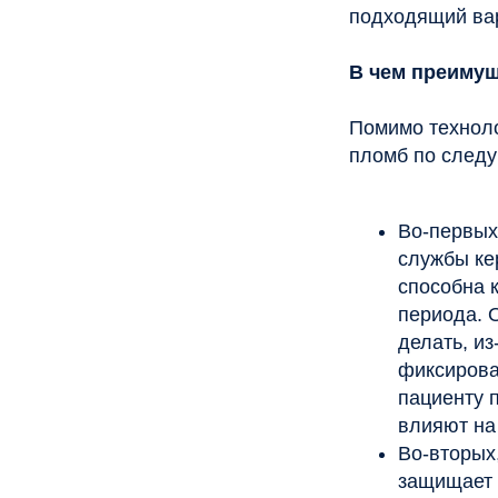
фиксироваться п
пациенту приход
влияют на суста
Во-вторых, зубн
защищает зуб от
материал, кото
нагрузки. Зуб о
вариант восстан
депульпирования
Плюсы и минусы раз
Многих пациентов инт
изготовления они дел
керамические, циркон
вкладок в стоматолог
решение о выборе кон
особенностями каждог
Керамические