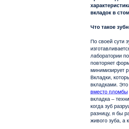
По своей сути зубная
изготавливается она н
лаборатории по индив
повторяет форму полос
минимизирует риск по
Вкладки, которые исп
вкладками. Это абсол
вместо пломбы
– это 
вкладка – технический
когда зуб разрушен б
разницу, я бы разгра
живого зуба, а культе