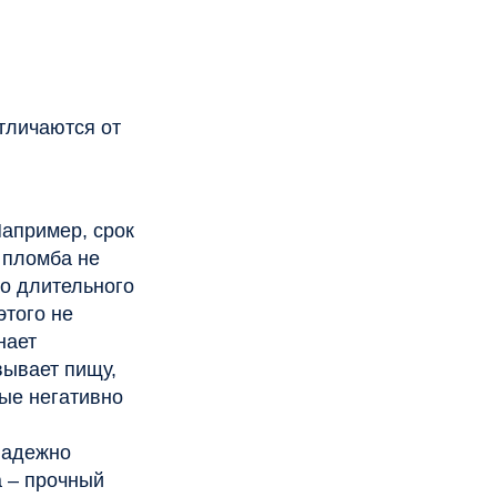
о
ный
ных