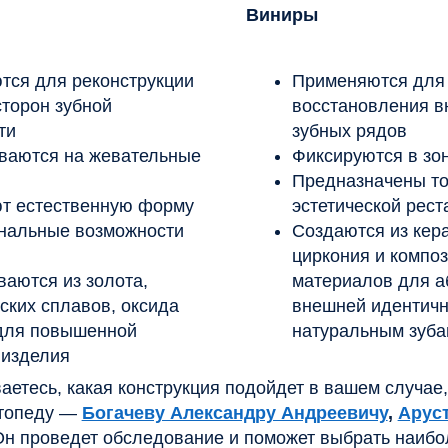
 из золота,
материалов для абсолютной
плавов, оксида
внешней идентичности
овышенной
натуральным зубам
ия
, какая конструкция подойдет в вашем случае, обратитесь 
у —
Богачеву Александру Андреевичу
,
Арустамову Арм
едет обследование и поможет выбрать наиболее
 зубных вкладок?
зготовления,
зубные протезы в виде вкладок
отличаются о
параметрам:
намного прочнее и долговечнее, чем пломбы. Например, ср
ской вкладки составляет 10— 15 лет. Ни одна пломба не
венно выполнять свои функции в течение такого длительно
стрее стирается, ее необходимо менять. Если этого не
арушения ее анатомической формы прикус начинает