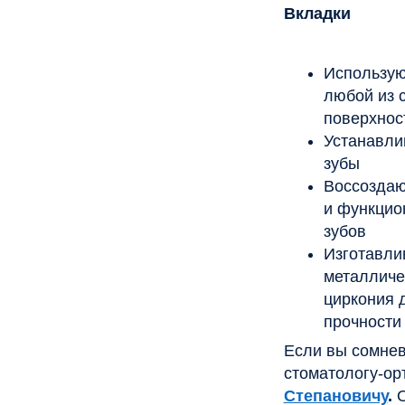
Изготавливаются
металлических с
циркония для п
прочности издел
Если вы сомневаетесь
стоматологу-ортопед
Степановичу
.
Он пров
подходящий вариант.
В чем преимущества
Помимо технологии и
пломб по следующим 
Во-первых, они 
службы керамиче
способна качест
периода. Она бы
делать, из-за н