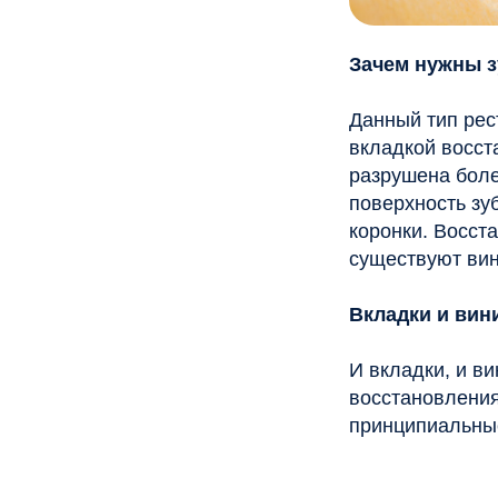
существуют виниры и
Вкладки и виниры —
И вкладки, и виниры 
восстановления разр
принципиальные отли
Вкладки
Используются дл
любой из сторон
поверхности
Устанавливаютс
зубы
Воссоздают ест
и функциональн
зубов