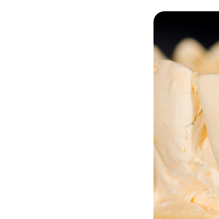
Зачем нужны зубные
Данный тип реставрац
вкладкой восстанавли
разрушена более чем 
поверхность зуба повр
коронки. Восстановит