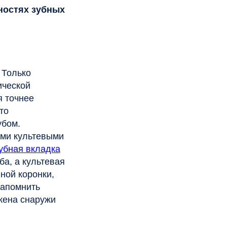
ми
ка
вая
и