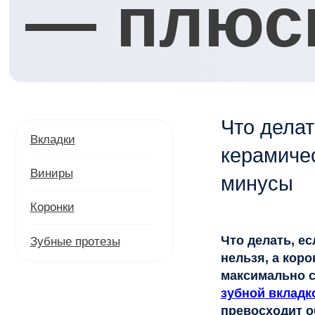
Что делать е
Вкладки
керамические
Виниры
минусы
Коронки
Что делать, если из
Зубные протезы
нельзя, а коронку – 
максимально сохрани
зубной вкладкой
, к
превосходит обычну
характеристикам. П
вкладок в стоматоло
Что такое зубная вк