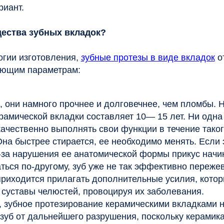
о-другому, зуб уже не так эффективно пережевывает пищу,
ится прилагать дополнительные усилия, которые негативн
вы челюстей, провоцируя их заболевания.
ое протезирование керамическими вкладками надежно
 дальнейшего разрушения, поскольку керамика – прочный
рый выдерживает любые жевательные и температурные
стается живой,его не нужно депульпировать. Это единствен
овления зуба, который помогает избежать последующего
 и покрытия коронкой.
личных видов вкладок?
ересует, из чего делают
зубные вкладки
. По материалу
ятся на металлические (сплав кобальта и хрома),
иевые и композитные. В связи с этим, плюсы и минусы зуб
ии – различны. Врач совместно с пациентом принимает
струкции из того или иного материала, руководствуясь
о клинического случая в отдельности.