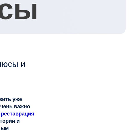
я
ных