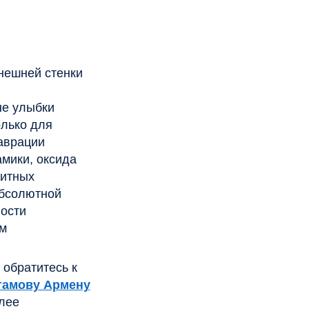
к
ену
т
ок
го