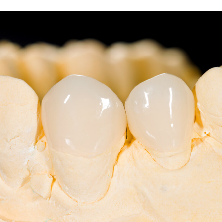
 вкладки в стоматологии?
ии используют по конкретным показаниям. А именно,
вают коронковую часть зуба в том случае, если она
на 1/3. При более значительной степени разрушения, когда
еждена на 2/3, следует прибегнуть к установке зубной
ь передние зубы вкладками невозможно, для этого