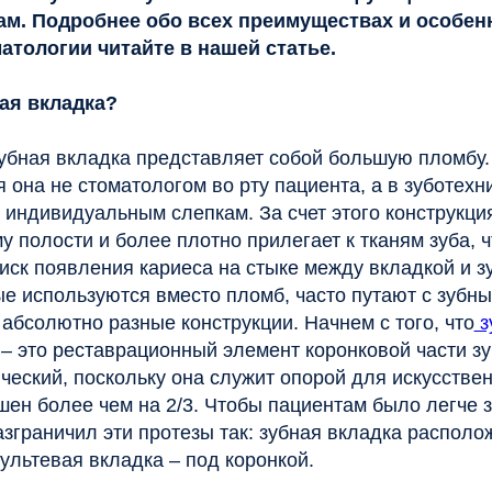
 вкладка представляет собой большую пломбу. Только
е стоматологом во рту пациента, а в зуботехнической
идуальным слепкам. За счет этого конструкция точнее
ти и более плотно прилегает к тканям зуба, что
явления кариеса на стыке между вкладкой и зубом.
ользуются вместо пломб, часто путают с зубными культевы
ютно разные конструкции. Начнем с того, что
зубная вклад
реставрационный элемент коронковой части зуба, а культе
, поскольку она служит опорой для искусственной коронки,
олее чем на 2/3. Чтобы пациентам было легче запомнить
ничил эти протезы так: зубная вкладка расположена снаруж
вая вкладка – под коронкой.