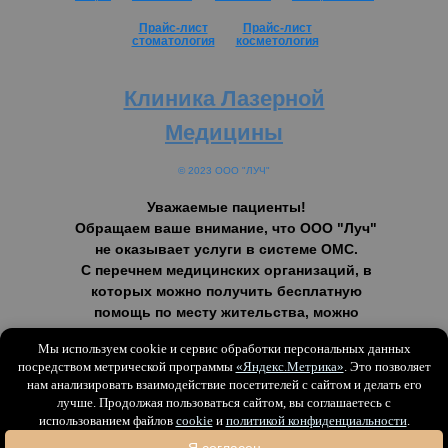
Прайс-лист
Прайс-лист
стоматология
косметология
Клиника Лазерной
Медицины
© 2023 ООО "ЛУЧ"
Уважаемые пациенты!
Обращаем ваше внимание, что ООО "Луч"
не оказывает услуги в системе ОМС.
С перечнем медицинских организаций, в
которых можно получить бесплатную
помощь по месту жительства, можно
ознакомиться в Территориальной
Мы используем cookie и сервис обработки персональных данных
программе и в Федеральной программе.
посредством метрической программы
«Яндекс.Метрика»
. Это позволяет
нам анализировать взаимодействие посетителей с сайтом и делать его
Запись
лучше. Продолжая пользоваться сайтом, вы соглашаетесь с
онлайн
использованием файлов
cookie
и
политикой конфиденциальности
.
Версия для слабовидящих
Tilda
Made on