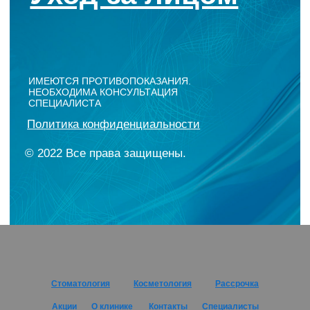
Стоматология
Косме
тология
Рассрочка
Акции
О клинике
Контакты
Специалисты