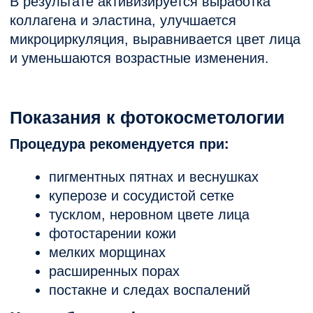
мелких морщинах
расширенных порах
постакне и следах воспалений
Как работает фотоомоложение
Во время процедуры импульсный свет
воздействует на меланин и гемоглобин,
благодаря чему:
разрушается пигмент (осветляются
пятна)
уменьшаются сосудистые проявления
стимулируется обновление клеток
кожи
активируется выработка коллагена
Это позволяет добиться комплексного
омоложения кожи без инъекций и
хирургического вмешательства.
Преимущества
фотокосметологии
безоперационное омоложение лица
отсутствие реабилитационного
периода