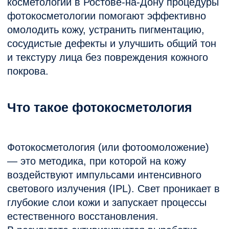
Что такое фотокосметология
Фотокосметология (или фотоомоложение)
— это методика, при которой на кожу
воздействуют импульсами интенсивного
светового излучения (IPL). Свет проникает в
глубокие слои кожи и запускает процессы
естественного восстановления.
В результате активизируется выработка
коллагена и эластина, улучшается
микроциркуляция, выравнивается цвет лица
и уменьшаются возрастные изменения.
Показания к фотокосметологии
Процедура рекомендуется при:
пигментных пятнах и веснушках
куперозе и сосудистой сетке
тусклом, неровном цвете лица
фотостарении кожи