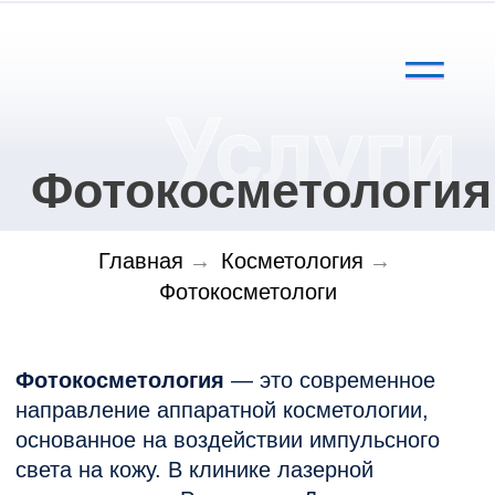
Фотокосметология
Главная
→
Косметология
→
Фотокосметология
— это современное
Фотокосметологи
направление аппаратной косметологии,
основанное на воздействии импульсного
света на кожу. В клинике лазерной
косметологии в Ростове-на-Дону процедуры
фотокосметологии помогают эффективно
омолодить кожу, устранить пигментацию,
сосудистые дефекты и улучшить общий тон
и текстуру лица без повреждения кожного
покрова.