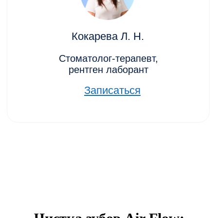
Мы сделали цену максимально честной и
прозрачной —
4200 рублей за полный
комплекс
.
В эту сумму входит всё: ультразвук, Air
Flow, осмотр и рекомендации.
Это выгоднее, чем большинство
предложений по запросам от других клиник.
Как часто делать гигиеническую чистку
Стоматологи рекомендуют проходить
профессиональную гигиену каждые 6
месяцев.
Если вы любите кофе, крепкий чай или
носите ортодонтические конструкции — раз
в 3–4 месяца.
Регулярная
гигиеническая чистка зубов
позволяет сохранить здоровье и внешний
вид вашей улыбки надолго.
Преимущества чистки у нас