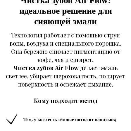
Чистка зубов Air Flow:
современное оборудование;
идеальное решение для
бережная, безболезненная работа;
опытные врачи;
сияющей эмали
честная стоимость;
аккуратное отношение к каждому
пациенту.
Технология работает с помощью струи
воды, воздуха и специального порошка.
Клиника Лазерной Медицины — один из
Она бережно снимает пигментацию от
лучших вариантов по вопросам
кофе, чая и сигарет.
стоматологии и в частности чистке
зубов.
Чистка зубов Air Flow
делает эмаль
светлее, убирает шероховатость, полирует
Готовы почувствовать лёгкость и
свежесть улыбки?
поверхность и освежает дыхание.
Если вы давно хотели попробовать Air Flow
или ультразвуковую чистку — это отличный
Кому подходит метод
момент. Процедура занимает всего 30–40
минут, не вызывает боли и даёт мгновенный
результат.
Просто оставьте заявку на сайте или
Тем, у кого есть тёмные пятна от напитков;
позвоните нам, чтобы выбрать удобное
время.