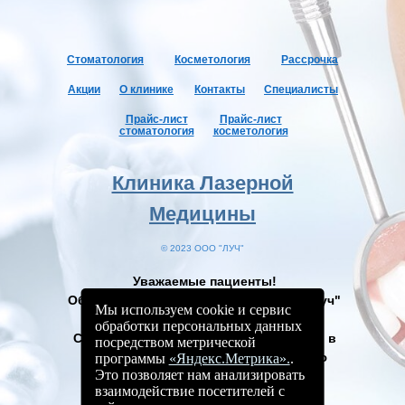
Стоматология
Косме
тология
Рассрочка
Акции
О клинике
Контакты
Специалисты
Прайс-лист
Прайс-лист
стоматология
косметология
Клиника Лазерной
Медицины
© 2023 ООО "ЛУЧ"
Уважаемые пациенты!
Обращаем ваше внимание, что ООО "Луч"
Мы используем cookie и сервис
не оказывает услуги в системе ОМС.
обработки персональных данных
С перечнем медицинских организаций, в
посредством метрической
которых можно получить бесплатную
программы
«Яндекс.Метрика».
.
Это позволяет нам анализировать
помощь по месту жительства, можно
взаимодействие посетителей с
ознакомиться в Территориальной