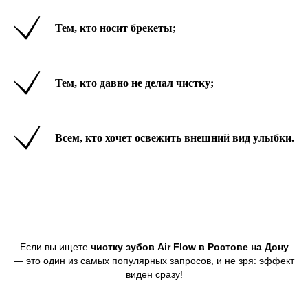
Мы с удовольствием позаботимся о вашей
улыбке!
Тем, кто носит брекеты;
Тем, кто давно не делал чистку;
Гоптарева Е. А.
Всем, кто хочет освежить внешний вид улыбки.
Главный врач. Стоматолог-
терапевт, парадонтолог,
ортопед
Записаться
Если вы ищете
чистку зубов Air Flow в Ростове на Дону
— это один из самых популярных запросов, и не зря: эффект
виден сразу!