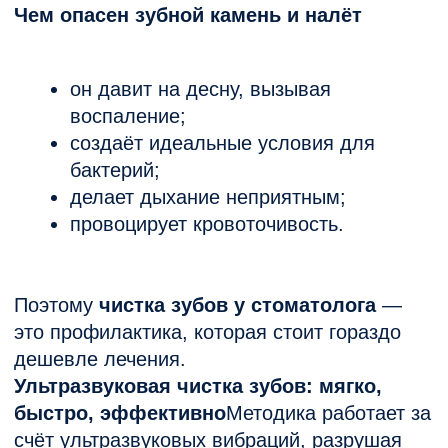
промежутков.
Закрепление результата Air Flow (по
показаниям).
Если вы ищете качественную
ультразвуковую чистку зубов в Ростове
на Дону
— у нас в Клинике Лазерной
Медицины это делают деликатно и
безопасно.
Гоптарева Е. А.
Главный врач. Стоматолог-
терапевт, парадонтолог,
ортопед
Записаться