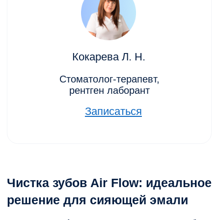
быстро, эффективно
Методика работает за
счёт ультразвуковых вибраций, разрушая
камень без боли и повреждений эмали.
Чистка зубов ультразвуком
особенно
важна, если есть плотные отложения или
давно не было профессиональной гигиены.
Как проходит процедура
Осмотр и диагностика.
Удаление камня ультразвуком.
Полировка и обработка межзубных
промежутков.
Закрепление результата Air Flow (по
показаниям).
Если вы ищете качественную
ультразвуковую чистку зубов в Ростове
на Дону
— у нас в Клинике Лазерной
Медицины это делают деликатно и
безопасно.