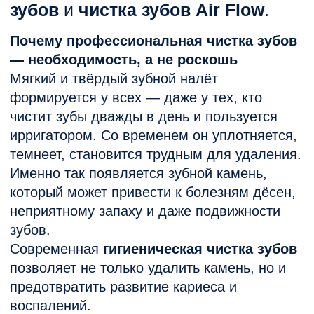
воспаление;
создаёт идеальные условия для
бактерий;
делает дыхание неприятным;
провоцирует кровоточивость.
Поэтому
чистка зубов у стоматолога
—
это профилактика, которая стоит гораздо
дешевле лечения.
Ультразвуковая чистка зубов: мягко,
быстро, эффективно
Методика работает за
счёт ультразвуковых вибраций, разрушая
камень без боли и повреждений эмали.
Чистка зубов ультразвуком
особенно
важна, если есть плотные отложения или
давно не было профессиональной гигиены.
Как проходит процедура
Осмотр и диагностика.
Удаление камня ультразвуком.
Полировка и обработка межзубных