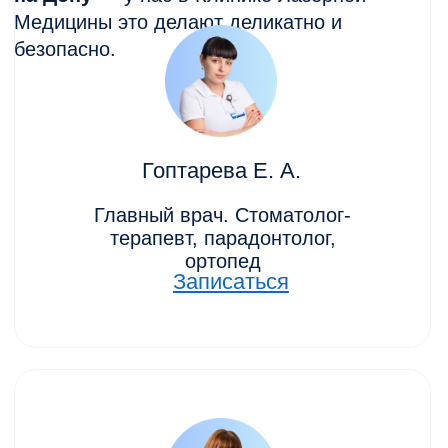
Именно так появляется зубной камень,
который может привести к болезням дёсен,
неприятному запаху и даже подвижности
зубов.
Современная
гигиеническая чистка зубов
позволяет не только удалить камень, но и
предотвратить развитие кариеса и
воспалений.
Чем опасен зубной камень и налёт
он давит на десну, вызывая
воспаление;
создаёт идеальные условия для
бактерий;
делает дыхание неприятным;
провоцирует кровоточивость.
Поэтому
чистка зубов у стоматолога
—
это профилактика, которая стоит гораздо
дешевле лечения.
Ультразвуковая чистка зубов: мягко,