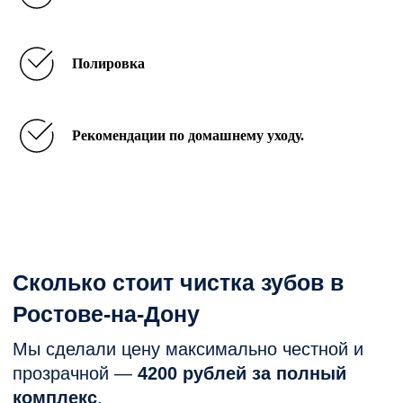
В клинике работает
Пунктуальность - не жд
замечательный стоматолог
ни минуты от назначенн
Полировка
Гоптарева Екатерина!
времени. Вежливость и
Делает все без боли и
сервисность всех трех
качественно. В прошлый
представителей клиники
четверг делала у нее
которых увидел -
Рекомендации по домашнему уходу.
комплексную чистку зубов.
специалиста ресепшена
Результат очень впечатлил
помощника врача и сам
врача. Врач очень подр
и доходчиво объяснила
план действий и возмо
варианты лечения. Оче
понравилось отношение
Главное - ни тени
склонения к более доро
вариантам лечения, что
всегда снижает доверие
врачу и клинике. Резуль
работы всегда хорошие 
несколько раз был на
чистке, лечил несколько
зубов и один раз удаля