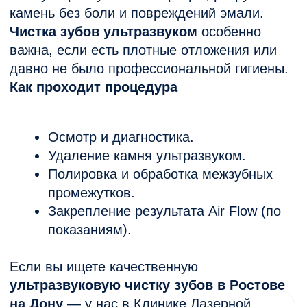
Кокарева Л. Н.
Стоматолог-терапевт,
рентген лаборант
Записаться
Чистка зубов Air Flow: идеальное
решение для сияющей эмали
Почему профессиональная чистка зубов
— необходимость, а не роскошь
Мягкий и твёрдый зубной налёт
формируется у всех — даже у тех, кто
чистит зубы дважды в день и пользуется
ирригатором. Со временем он уплотняется,
темнеет, становится трудным для удаления.