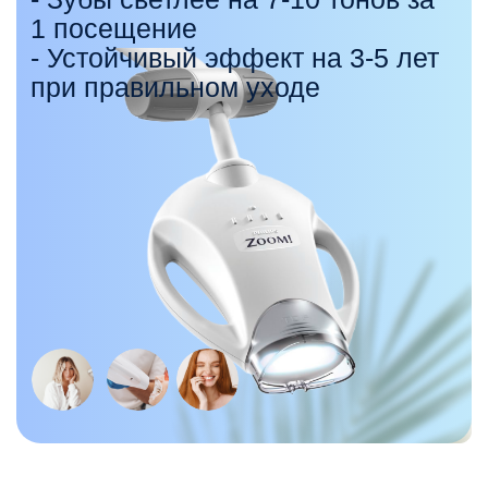
Улыбка — первое, что замечают
при встрече. Но даже идеальная
ежедневная гигиена не способна
защитить от плотного налёта и
камня. Именно поэтому
профессиональная чистка зубов
— не роскошь, а важный шаг к
здоровью. Особенно, если речь