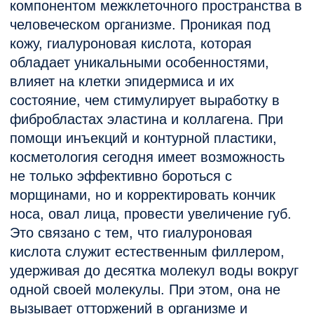
губкам больше упругости.
Итак, можно с уверенностью утверждать,
что
увеличение губ
является еще и
способом их оздоровления. Данная
процедура не требует длительной
реабилитации и не несет повышенного
риска и осложнений, все же перед
проведением процедуры пациент должен
получить консультацию врача-специалиста.
Ему рассказывают все этапы и нюансы
процедуры, а клиент, в свою очередь,
говорит, какой результат ему нужен. Далее,
проводится увеличение губ препаратами
известных современных производителей –
операция длится менее часа и
сопровождается обезболиванием. Результат
появляется моментально, но окончательно
его можно будет оценить после того, как
равномерно распределится препарат,
исчезнут следы уколов покраснение в
области рта. На это потребуется около
суток. Подобный эффект сохраняется в