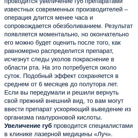
Отзывы
Благодарю Юлию Юрьевну
Давно слышала об
за качественную работу. С
аппаратных методах
её легкой руки и подростка
коррекции фигуры от
больше нет огромной
знакомых и когда сама
бородавки на руках. Все
столкнулась с выбором
очень быстро зажило.
клиники вспомнила что 
Нашла подход и
раз слышала о клиника
расположила к себе.
лазерной медицины на
Огромная благодарность за
Филимоновской 80
профессионализм
положительные отзывы.