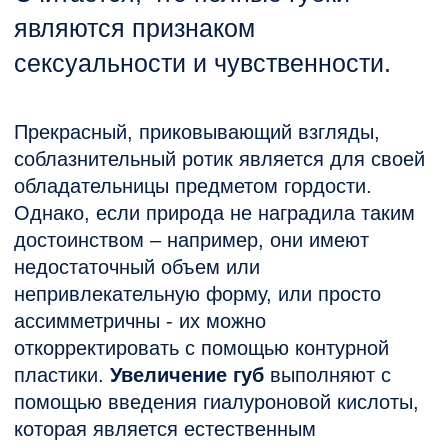
пластики.
Увеличение губ
выполняют с
помощью введения гиалуроновой кислоты,
которая является естественным
компонентом межклеточного пространства в
человеческом организме. Проникая под
кожу, гиалуроновая кислота, которая
обладает уникальными особенностями,
влияет на клетки эпидермиса и их
состояние, чем стимулирует выработку в
фибробластах эластина и коллагена. При
помощи инъекций и контурной пластики,
косметология сегодня имеет возможность
не только эффективно бороться с
морщинами, но и корректировать кончик
носа, овал лица, провести увеличение губ.
Это связано с тем, что гиалуроновая
кислота служит естественным филлером,
удерживая до десятка молекул воды вокруг
одной своей молекулы. При этом, она не
вызывает отторжений в организме и
оказывает благоприятное воздействие,
делая вашу внешность не только
выразительнее и красивее, но и придает