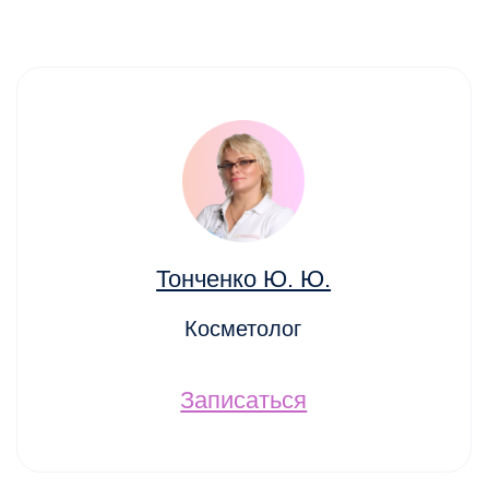
Покопавшись в интерне
посмотрела перечень
предоставляемых услуг,
меня заинтересовал
липомассаж. Записалас
консультацию чтобы
подробнее узнать о дан
методике и вообще узна
подходит ли мне.
Противопоказаний ника
не было и цена меня
устроила поэтому я
записалась на курс
липомассажа. Спустя д
недели побывала на
повторной консультации
доктора, он отметил
положительную динамик
Буду продолжать ведь 
подтягивается и станов
ровнее.