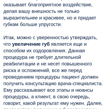
среднем от 6 месяцев до полутора лет.
Если вы передумали и решили вернуть
свой прежний внешний вид, то вам могут
ввести препарат ускоряющий выведение из
организма гиалуроновой кислоты.
Увеличение губ
проводится специалистами
в клинике лазерной медицины «Луч».
Тонченко Ю. Ю.
Косметолог
Записаться