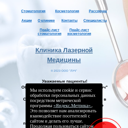
Стоматология
Косме
тология
Рассрочка
Акции
О клинике
Контакты
Специалисты
Прайс-лист
Прайс-лист
стоматология
косметология
Клиника Лазерной
Медицины
© 2023 ООО "ЛУЧ"
Уважаемые пациенты!
Обращаем ваше внимание, что ООО "Луч"
Мы используем cookie и сервис
не оказывает услуги в системе ОМС.
обработки персональных данных
С перечнем медицинских организаций, в
посредством метрической
которых можно получить бесплатную
программы
«Яндекс.Метрика».
.
Это позволяет нам анализировать
помощь по месту жительства, можно
взаимодействие посетителей с
ознакомиться в Территориальной
сайтом и делать его лучше.
программе и в Федеральной программе.
Продолжая пользоваться сайтом,