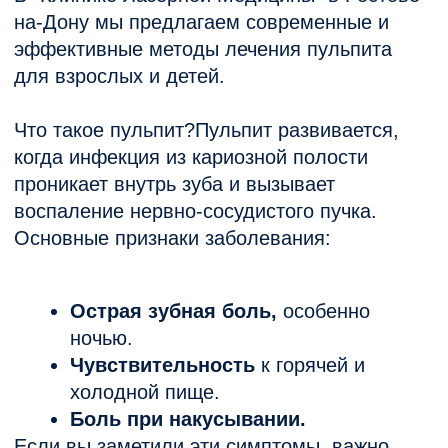
Острый пульпит.
Характеризуется сильной болью.
Лечение направлено на снятие
воспаления и сохранение тканей
зуба.
Хронический пульпит.
Боль может быть слабой или
отсутствовать, но заболевание
продолжает разрушать зуб. Лечение
требует удаления пораженной пульпы
и тщательной обработки каналов.
Пульпит у детей.
Особое внимание уделяется
молочным зубам. Лечение пульпита
молочных зубов важно для
сохранения места для постоянных
зубов и предотвращения
распространения инфекции.
Этапы лечения пульпита