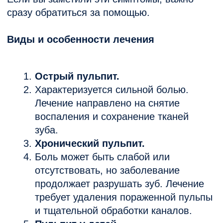
Диагностика.
Осмотр,
рентгенография для оценки состояния
корневых каналов.
Анестезия.
Обеспечиваем комфорт
пациента с использованием
современных методов
обезболивания.
Удаление пораженной пульпы.
Врач
удаляет воспаленные ткани, очищает
и дезинфицирует каналы.
Заполнение каналов.
Используются
биосовместимые материалы, чтобы
предотвратить повторное
воспаление.
Восстановление зуба.
Устанавливается пломба или коронка
для возвращения функциональности.
Лечение пульпита у детей
Пульпит у детей, особенно молочных зубов,
требует особого подхода. Мы используем
щадящие методы лечения, которые
безопасны для ребенка.