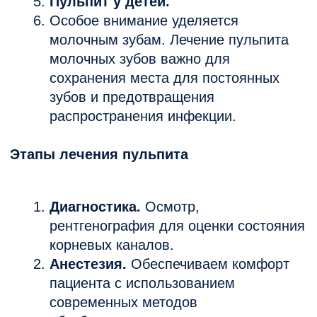
Основные задачи:
Сохранение молочного зуба до
естественной смены.
Устранение боли и инфекции.
Профилактика проблем с
прорезыванием постоянных зубов.
Стоимость лечения пульпита
Перовое посещение - от
4800 рублей
.
Второе посещение - от
4650 рублей
.
Третье посещение - от
4700 рублей
.
Цена зависит от количества корней!
Мы предлагаем прозрачное
ценообразование и индивидуальный подход
к каждому пациенту.
Почему выбирают нашу клинику?
Современные технологии.
Используем передовое оборудование