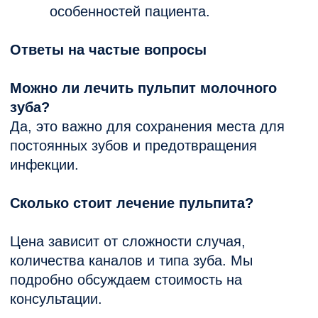
В клинике работает
Пунктуальность - не жд
замечательный стоматолог
ни минуты от назначенн
Гоптарева Екатерина!
времени. Вежливость и
Делает все без боли и
сервисность всех трех
качественно. В прошлый
представителей клиники
четверг делала у нее
которых увидел -
комплексную чистку зубов.
специалиста ресепшена
Результат очень впечатлил
помощника врача и сам
врача. Врач очень подр
и доходчиво объяснила
план действий и возмо
варианты лечения. Оче
понравилось отношение
Главное - ни тени
склонения к более доро
вариантам лечения, что
всегда снижает доверие
врачу и клинике. Резуль