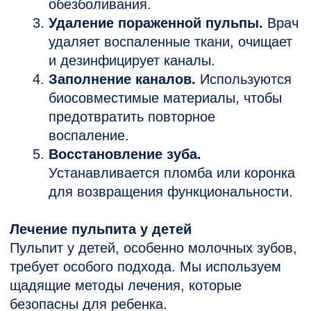
для точной диагностики и
качественного лечения.
Безболезненные процедуры.
Применяем эффективную анестезию,
включая для детей.
Опытные специалисты.
Наши врачи
имеют большой опыт в лечении
пульпита у взрослых и детей.
Индивидуальный подход.
Каждое
лечение подбирается с учетом
особенностей пациента.
Ответы на частые вопросы
Можно ли лечить пульпит молочного
зуба?
Да, это важно для сохранения места для
постоянных зубов и предотвращения
инфекции.
Сколько стоит лечение пульпита?
Цена зависит от сложности случая,