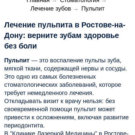
Главная
→
Стоматология
→
своевременной помощи пульпит может
привести к осложнениям, включая развитие
Лечение зубов
→
Пульпит
периодонтита.
В "Клинике Лазерной Медицины" в Ростове-
на-Дону мы предлагаем современные и
эффективные методы лечения пульпита
для взрослых и детей.
Что такое пульпит?Пульпит развивается,
когда инфекция из кариозной полости
проникает внутрь зуба и вызывает
воспаление нервно-сосудистого пучка.
Основные признаки заболевания:
Острая зубная боль,
особенно
ночью.
Чувствительность
к горячей и
холодной пище.
Боль при накусывании.
Если вы заметили эти симптомы, важно
сразу обратиться за помощью.
Виды и особенности лечения