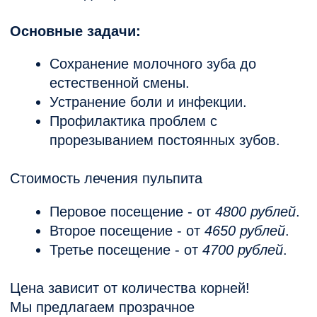
количества каналов и типа зуба. Мы
подробно обсуждаем стоимость на
консультации.
Нужно ли лечить хронический пульпит?
Обязательно! Даже без боли воспаление
продолжает разрушать зуб, что может
привести к серьезным осложнениям.
Не откладывайте лечение пульпита! В
"Клинике Лазерной Медицины" в Ростове-
на-Дону мы поможем сохранить здоровье
ваших зубов быстро, безопасно и
комфортно. Запишитесь на прием уже
сегодня!
Красивая и здоровая улыбка — это легко
с нами!
Гоптарева Е. А.
Главный врач. Стоматолог-
терапевт, парадонтолог, ортопед
Записаться