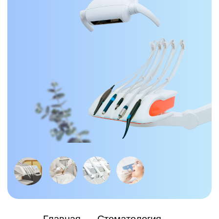
Лечение пульпита в Ростове-на-
Дону: верните зубам здоровье
без боли
Пульпит
— это воспаление пульпы зуба,
мягкой ткани, содержащей нервы и сосуды.
Это одно из самых болезненных
стоматологических заболеваний, которое
требует немедленного лечения.
Откладывать визит к врачу нельзя: без