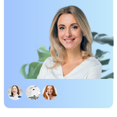
Установка съемных зубных
протезов в Ростове-на-Дону. Ищете
надежное решение при отсутствии
зубов? В "Клинике Лазерной
Медицины" в Ростове-на-Дону мы
предлагаем установку
съемных
зубных протезов
по доступной
цене. Наши опытные стоматологи