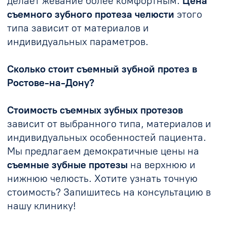
Арустамов А. С.
Стоматолог-ортопед
Записаться
Акции
Только 14
дней
Скидка 10%
на протезирование