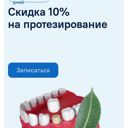
Отличный врач! Хорошо,
Спасибо огромное докт
вовремя меня принял. Как
Богачеву Александру
следует меня опросил,
Андреевичу! Много лет
подробно объяснил план
назад протезировала у 
протезирования,
зубы, до сих пор
проконсультировал по всем
безукоризненно служат,
вопросам. Его работой
своей радостной улыбко
осталась довольной.
обязана только ему.
Рекомендую.
Регулярно посещаю док
для профилактики и
необходимого лечения 
мере надобности. Кажд
посещение зубного вра
доставляет радость от
полученного превосход
результата. Александр
Андреевич - настоящий
врач, сердечный челове
понимающий доктор. В
своим знакомым
рекомендую этого врача