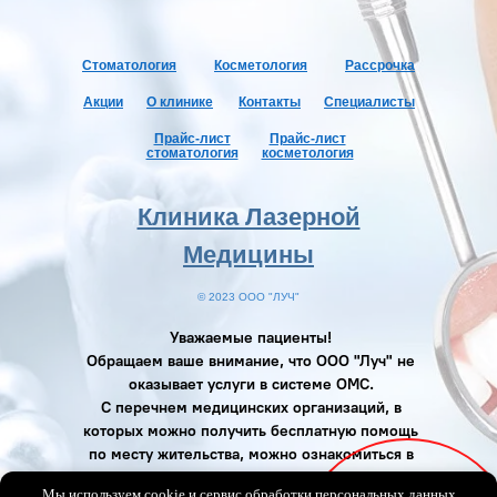
Стоматология
Косме
тология
Рассрочка
Акции
О клинике
Контакты
Специалисты
Прайс-лист
Прайс-лист
стоматология
косметология
Клиника Лазерной
Медицины
© 2023 ООО "ЛУЧ"
Уважаемые пациенты!
Обращаем ваше внимание, что ООО "Луч" не
оказывает услуги в системе ОМС.
С перечнем медицинских организаций, в
которых можно получить бесплатную помощь
по месту жительства, можно ознакомиться в
Территориальной программе и в
Мы используем cookie и сервис обработки персональных данных