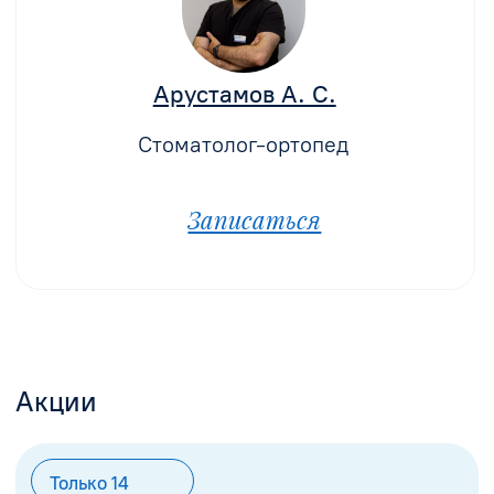
Культевая вкладка на зуб – что это
и когда она необходима?
Читать
Протезирование на импланте
восстановит утраченный зуб
Читать
Отзывы