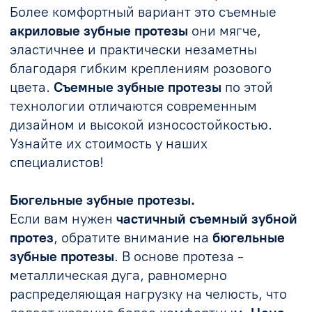
индивидуальных особенностей пациента.
Мы предлагаем демократичные цены на
съемные зубные протезы
на верхнюю и
нижнюю челюсть. Хотите узнать точную
стоимость? Запишитесь на консультацию в
нашу клинику!
Записаться на установку съемных зубных
протезов. Получите профессиональную
консультацию и подберите оптимальный
вариант
протезирования
. Оставьте заявку
на сайте или позвоните нам – и мы
подробно расскажем,
сколько стоит
съемный протез
, и подберем для вас
лучший вариант!
Доверьте свою улыбку профессионалам
"Клиники Лазерной Медицины" в Ростове-
на-Дону!