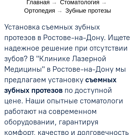
Главная
→
Стоматология
→
работают на современном
оборудовании, гарантируя
Ортопедия
→
Зубные протезы
комфорт, качество и долговечность
ваших новых зубов. Подберем
оптимальный вариант
протезирования
с учетом ваших
пожеланий и особенностей.
Виды съемных зубных протезов
Акриловые съемные зубные протезы
популярны благодаря доступной стоимости,
легкости в уходе и быстрому изготовлению.
Они подходят людям любого возраста,
кроме случаев аллергии на акрил. Это
надежное решение, если требуется
полный
съемный зубной протез
по разумной цене.
Нейлоновые съемные
зубные протезы.
Более комфортный вариант это съемные
акриловые зубные протезы
они
мягче,
эластичнее и практически незаметны