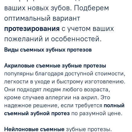
благодаря гибким креплениям розового
цвета.
Съемные зубные протезы
по этой
технологии отличаются современным
дизайном и высокой износостойкостью.
Узнайте их стоимость у наших
специалистов!
Бюгельные зубные протезы.
Если вам нужен
частичный съемный зубной
протез
, обратите внимание на
бюгельные
зубные протезы
. В основе протеза -
металлическая дуга, равномерно
распределяющая нагрузку на челюсть, что
делает жевание более комфортным.
Цена
съемного зубного протеза челюсти
этого
типа зависит от материалов и
индивидуальных параметров.
Сколько стоит съемный зубной протез в
Ростове-на-Дону?
Стоимость съемных зубных протезов
зависит от выбранного типа, материалов и