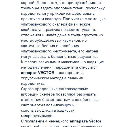
корней.
Дело в том, что при ручной чистке
трудно не задеть здоровые ткани, поскольку
пародонтологу приходится действовать
практически вслепую.
При чистке с помощью
ультразвукового скалера физические
свойства ультразвука позволяют удалять
отложения и налёт даже в труднодоступных
местах зубодесневых карманов, но
хаотичные биения и колебания
ультразвукового инструмента, его нагрев
могут вызывать болезненные ощущения.
К малоинвазивным и максимально щадящим
методам лечения пародонтита относится
аппарат VECTOR
— альтернатива
хирургическим методам лечения
пародонтита.
Строго продольные ультразвуковые
вибрации скелера позволяют разрушать
отложения бесконтактным способом — за
счёт энергии возникающих и
схлопывающихся в жидкости
микропузырьков.
С появлением немецкого
аппарата Vector
сомнений в эффективности ультразвуковых